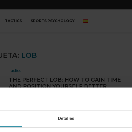
TACTICS
SPORTS PSYCHOLOGY
UETA:
LOB
Tactics
THE PERFECT LOB: HOW TO GAIN TIME
AND POSITION YOURSELF BETTER
por
Jaime Montejo
01/23/2025
The lob is one of the most strategic strokes in padel, but its
true potential …
Detalles