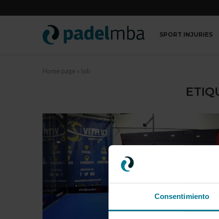
SPORT INJURIES
Home page
»
lob
ETIQ
Consentimiento