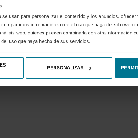
s
b se usan para personalizar el contenido y los anuncios, ofrecer
s, compartimos información sobre el uso que haga del sitio web 
 análisis web, quienes pueden combinarla con otra información q
r del uso que haya hecho de sus servicios.
INSTAGRAM
LINKEDIN
YOUTUBE
SPOT
@2024 - Blog de Padelmba.
ES
PERSONALIZAR
PERMIT