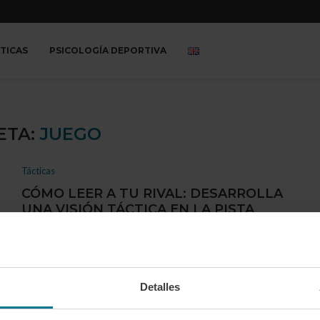
TICAS
PSICOLOGÍA DEPORTIVA
ETA:
JUEGO
Tácticas
CÓMO LEER A TU RIVAL: DESARROLLA
UNA VISIÓN TÁCTICA EN LA PISTA
por
Jaime Montejo
13/02/2025
El pádel no es solo un deporte físico; también es un juego
mental donde la …
Detalles