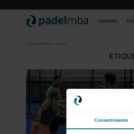
LESIONES
TÁC
Página de inicio
»
juego
ETIQU
Consentimiento