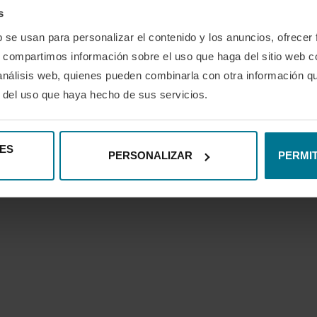
s
b se usan para personalizar el contenido y los anuncios, ofrecer
s, compartimos información sobre el uso que haga del sitio web 
 análisis web, quienes pueden combinarla con otra información q
r del uso que haya hecho de sus servicios.
INSTAGRAM
LINKEDIN
YOUTUBE
SPOT
@2024 - Blog de Padelmba.
ES
PERSONALIZAR
PERMIT