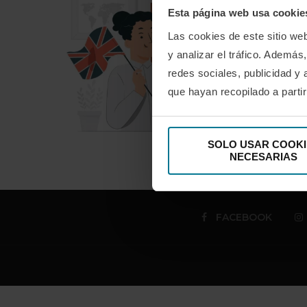
Esta página web usa cookie
Las cookies de este sitio we
y analizar el tráfico. Ademá
redes sociales, publicidad y
que hayan recopilado a parti
SOLO USAR COOKI
NECESARIAS
FACEBOOK