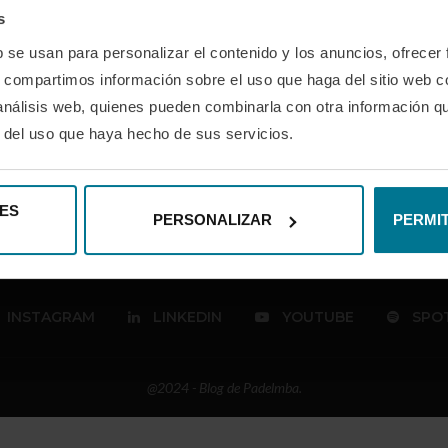
THE IMPORTANCE OF ENGLISH IN
s
PADEL
b se usan para personalizar el contenido y los anuncios, ofrecer
por
Alex Boland
06/17/2022
s, compartimos información sobre el uso que haga del sitio web 
At PadelMBA we have detected the need for clubs to have
 análisis web, quienes pueden combinarla con otra información q
English-speaking coaches, a problem …
r del uso que haya hecho de sus servicios.
ES
PERSONALIZAR
PERMIT
INSTAGRAM
LINKEDIN
YOUTUBE
SPOT
@2024 - Blog de Padelmba.