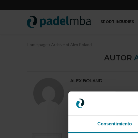
SPORT INJURIES
Home page
»
Archive of Alex Boland
AUTOR
ALEX BOLAND
Consentimiento