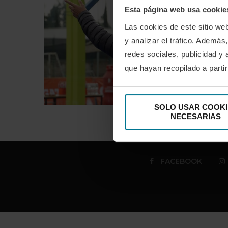
Esta página web usa cookie
Las cookies de este sitio we
y analizar el tráfico. Ademá
redes sociales, publicidad y
que hayan recopilado a parti
SOLO USAR COOKI
NECESARIAS
FACEBOOK