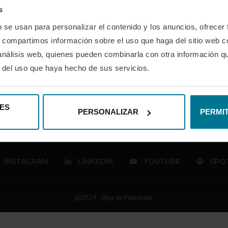
AGILITY IN MY PHYSICAL CONDITION
s
por
Alejandro Zurano
09/09/2022
b se usan para personalizar el contenido y los anuncios, ofrecer
Surely you have been able to recommend the previous post
s, compartimos información sobre el uso que haga del sitio web 
that we wrote a few …
 análisis web, quienes pueden combinarla con otra información q
r del uso que haya hecho de sus servicios.
ES
PERSONALIZAR
PERMIT
INSTAGRAM
LINKEDIN
YOUTUBE
SPOT
@2024 - Blog de Padelmba.