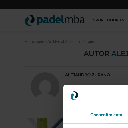
SPORT INJURIES
Home page
»
Archive of Alejandro Zurano
AUTOR
ALE
ALEJANDRO ZURANO
Consentimiento