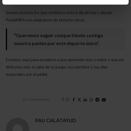
Somos muchos los que sentimos esto a día de hoy y desde
PadelMBA nos alegramos de tenerte cerca.
“Queremos seguir compartiendo contigo
nuestra pasión por este deporte único”.
Estamos aquí para ayudarte a que aprendas más y mejor y que así
disfrutes más si cabe de tu juego, tus partidos y tus días
especiales por el pádel.
0 comentario
1
PAU CALATAYUD