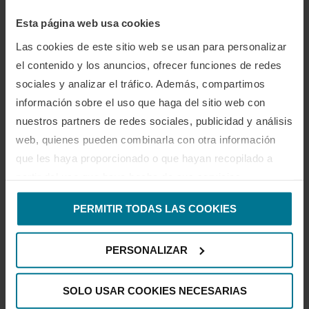
Estás jugando mejor que hace un tiempo, unos meses o unos
años. Conoces más sobre este deporte; material, jugadores,
Esta página web usa cookies
clubes, competiciones…etc. Estás cada vez más metido en este
Las cookies de este sitio web se usan para personalizar
mundo creciente donde todos compartimos la pasión del 20×20.
el contenido y los anuncios, ofrecer funciones de redes
sociales y analizar el tráfico. Además, compartimos
“Ser consciente de tu progresión te impulsa a
información sobre el uso que haga del sitio web con
seguir buscando formas de jugar mejor”.
nuestros partners de redes sociales, publicidad y análisis
web, quienes pueden combinarla con otra información
El pádel te permite hacer ejercicio, socializar, divertirte, pensar y
que les haya proporcionado o que hayan recopilado a
ser creativo. Puedes jugar con una frecuencia alta si las lesiones
partir del uso que haya hecho de sus servicios.
te respetan y te ayuda a desconectar de temas incómodos y
problemas cuotidianos que todos tenemos.
PERMITIR TODAS LAS COOKIES
Jugar una partida de pádel te renueva y te deja con ganas de más.
Si te pasa esto, si esto resuena contigo y estás de acuerdo
PERSONALIZAR
conmigo…
SOLO USAR COOKIES NECESARIAS
“A ti ya no te gusta el pádel, a ti te apasiona”.