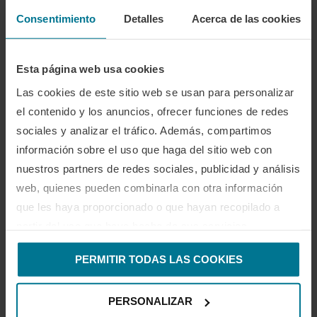
0 comentario
0
Consentimiento
Detalles
Acerca de las cookies
FRANCISCO GARCÍA
Esta página web usa cookies
Las cookies de este sitio web se usan para personalizar
el contenido y los anuncios, ofrecer funciones de redes
sociales y analizar el tráfico. Además, compartimos
información sobre el uso que haga del sitio web con
nuestros partners de redes sociales, publicidad y análisis
TAMBIÉN TE PODRÍA GUSTAR
web, quienes pueden combinarla con otra información
que les haya proporcionado o que hayan recopilado a
partir del uso que haya hecho de sus servicios.
PERMITIR TODAS LAS COOKIES
PERSONALIZAR