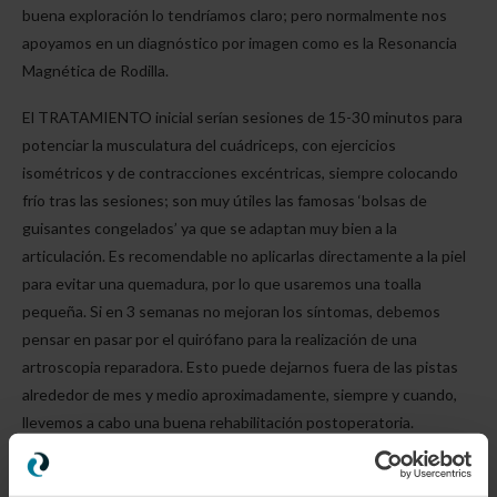
buena exploración lo tendríamos claro; pero normalmente nos
apoyamos en un diagnóstico por imagen como es la Resonancia
Magnética de Rodilla.
El TRATAMIENTO inicial serían sesiones de 15-30 minutos para
potenciar la musculatura del cuádriceps, con ejercicios
isométricos y de contracciones excéntricas, siempre colocando
frío tras las sesiones; son muy útiles las famosas ‘bolsas de
guisantes congelados’ ya que se adaptan muy bien a la
articulación. Es recomendable no aplicarlas directamente a la piel
para evitar una quemadura, por lo que usaremos una toalla
pequeña. Si en 3 semanas no mejoran los síntomas, debemos
pensar en pasar por el quirófano para la realización de una
artroscopia reparadora. Esto puede dejarnos fuera de las pistas
alrededor de mes y medio aproximadamente, siempre y cuando,
llevemos a cabo una buena rehabilitación postoperatoria.